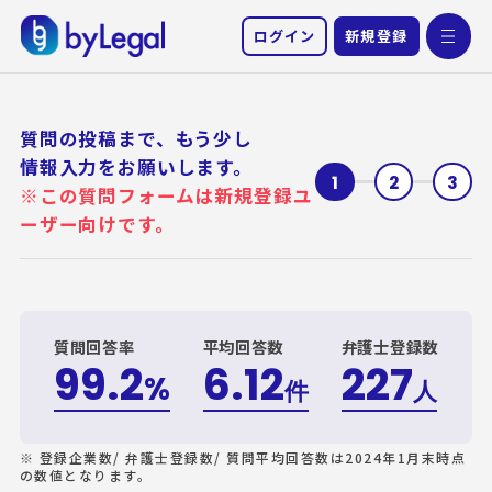
ログイン
新規登録
トップページ
質問の投稿まで、もう少し
情報入力をお願いします。
機能紹介
1
2
3
※この質問フォームは新規登録ユ
ーザー向けです。
導入事例
お知らせ
運営会社
質問回答率
平均回答数
弁護士登録数
99.2
6.12
227
%
お問い合わせ
件
人
※ 登録企業数/ 弁護士登録数/ 質問平均回答数は2024年1月末時点
の数値となります。